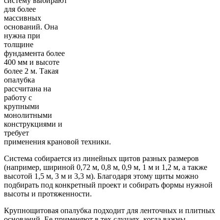
систему выбирают
для более
массивных
оснований. Она
нужна при
толщине
фундамента более
400 мм и высоте
более 2 м. Такая
опалубка
рассчитана на
работу с
крупными
монолитными
конструкциями и
требует
применения крановой техники.
Система собирается из линейных щитов разных размеров
(например, шириной 0,72 м, 0,8 м, 0,9 м, 1 м и 1,2 м, а также
высотой 1,5 м, 3 м и 3,3 м). Благодаря этому щиты можно
подбирать под конкретный проект и собирать формы нужной
высоты и протяженности.
Крупнощитовая опалубка подходит для ленточных и плитных
оснований. Ее применяют в тех случаях, когда важны