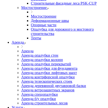
Строительные фасадные леса PSK-CUP
Мостостроение
Мостостроение
Деформационные швы
Опорные части
Опалубка для дорожного и мостового
строительства
Тенты
Аренда
Аренда
Аренда опалубки стен
Аренда опалубки колонн
Аренда опалубки перекрытий
Аренда опалубки для фундамента
Аренда опалубки лифтовых шахт
Аренда контрфорсной опалубки
Аренда телескопических стоек
Аренда деревянной двутавровой балки
Аренда ветрозащитных экранов
Аренда спецопалубки
Аренда б/у опалубки
Аренда строительных лесов
Услуги