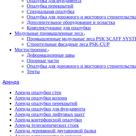
Опалубка для фундамента
Опалубка перекрытий
Специальная опалубка
Опалубка для дорожного и мостового строительств
Дополнительное оборудование и оснастка
Комплектующие для опалубки
Модульные промышленные леса
Промышленные модульные леса PSK SCAFF SYS
Строительные фасадные леса PSK-CUP
Мостостроение
Деформационные швы
Опорные части
Опалубка для дорожного и мостового строительств
Тенты
Аренда
Аренда опалубки стен
Аренда опалубки колонн
Аренда опалубки перекрытий
Аренда опалубки для фундамента
Аренда опалубки лифтовых шахт
Аренда контрфорсной опалубки
Аренда телескопических стоек
Аренда деревянной двутавровой балки