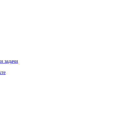
и задачи
кте