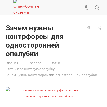
Зачем нужны
контрфорсы для
односторонней
опалубки
—
—
—
Главная
О заводе
Статьи
—
Статьи про щитовую опалубку
Зачем нужны контрфорсы для односторонней опалубки