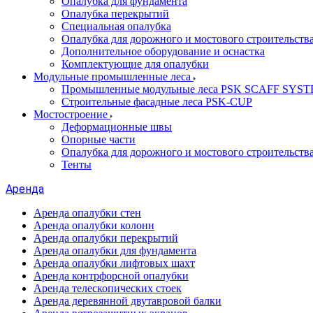
Опалубка для фундамента
Опалубка перекрытий
Специальная опалубка
Опалубка для дорожного и мостового строительств
Дополнительное оборудование и оснастка
Комплектующие для опалубки
Модульные промышленные леса
Промышленные модульные леса PSK SCAFF SYS
Строительные фасадные леса PSK-CUP
Мостостроение
Деформационные швы
Опорные части
Опалубка для дорожного и мостового строительств
Тенты
Аренда
Аренда опалубки стен
Аренда опалубки колонн
Аренда опалубки перекрытий
Аренда опалубки для фундамента
Аренда опалубки лифтовых шахт
Аренда контрфорсной опалубки
Аренда телескопических стоек
Аренда деревянной двутавровой балки