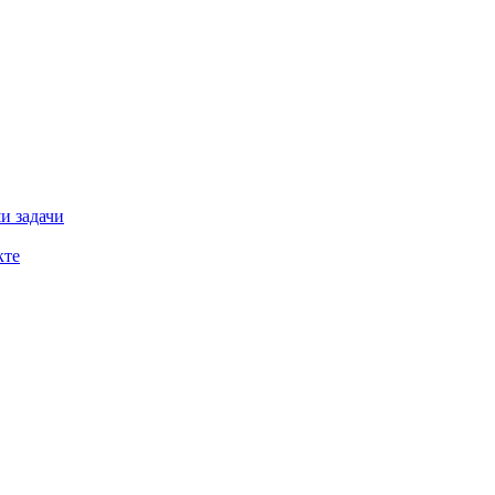
и задачи
кте