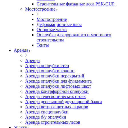
Строительные фасадные леса PSK-CUP
Мостостроение
Мостостроение
Деформационные швы
Опорные части
Опалубка для дорожного и мостового
строительства
Тенты
Аренда
Аренда
Аренда опалубки стен
Аренда опалубки колонн
Аренда опалубки перекрытий
Аренда опалубки для фундамента
Аренда опалубки лифтовых шахт
Аренда контрфорсной опалубки
Аренда телескопических стоек
Аренда деревянной двутавровой балки
Аренда ветрозащитных экранов
Аренда спецопалубки
Аренда б/у опалубки
Аренда строительных лесов
Услуги