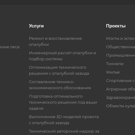
Услуги
Проекты
Ремонт и восстановление
Мосты и эста
опалубки
ные леса
Общественны
Инженерный расчёт опалубки и
Промышленно
подбор системы
Тоннели
Оптимизация технического
Жилье
решения с опалубкой завода
Спортивные 
Составление технико-
экономического обоснования
Аграрные об
Подготовка оптимального
Здравоохран
технического решения под ваши
Объекты куль
задачи
Выполнение 3D-моделей проекта
с опалубкой завода
Технический авторский надзор за