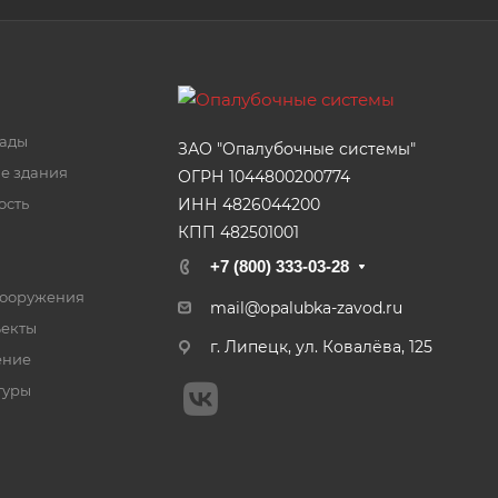
кады
ЗАО "Опалубочные системы"
е здания
ОГРН 1044800200774
ИНН 4826044200
сть
КПП 482501001
+7 (800) 333-03-28
сооружения
mail@opalubka-zavod.ru
ъекты
г. Липецк, ул. Ковалёва, 125
ение
туры