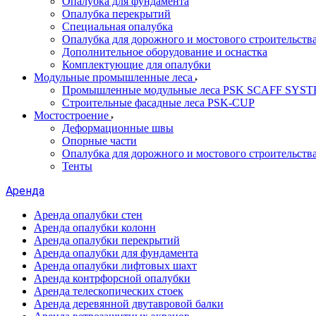
Опалубка для фундамента
Опалубка перекрытий
Специальная опалубка
Опалубка для дорожного и мостового строительств
Дополнительное оборудование и оснастка
Комплектующие для опалубки
Модульные промышленные леса
Промышленные модульные леса PSK SCAFF SYS
Строительные фасадные леса PSK-CUP
Мостостроение
Деформационные швы
Опорные части
Опалубка для дорожного и мостового строительств
Тенты
Аренда
Аренда опалубки стен
Аренда опалубки колонн
Аренда опалубки перекрытий
Аренда опалубки для фундамента
Аренда опалубки лифтовых шахт
Аренда контрфорсной опалубки
Аренда телескопических стоек
Аренда деревянной двутавровой балки