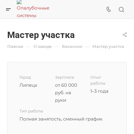
Мастер участка
—
—
—
Главная
О заводе
Вакансии
Мастер участка
Город
Зарплата
Опыт
работы
Липецк
от 60 000
1–3 года
руб. на
руки
Тип работы
Полная занятость, сменный график