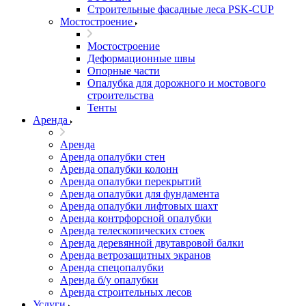
Строительные фасадные леса PSK-CUP
Мостостроение
Мостостроение
Деформационные швы
Опорные части
Опалубка для дорожного и мостового
строительства
Тенты
Аренда
Аренда
Аренда опалубки стен
Аренда опалубки колонн
Аренда опалубки перекрытий
Аренда опалубки для фундамента
Аренда опалубки лифтовых шахт
Аренда контрфорсной опалубки
Аренда телескопических стоек
Аренда деревянной двутавровой балки
Аренда ветрозащитных экранов
Аренда спецопалубки
Аренда б/у опалубки
Аренда строительных лесов
Услуги