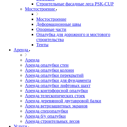
Строительные фасадные леса PSK-CUP
Мостостроение
Мостостроение
Деформационные швы
Опорные части
Опалубка для дорожного и мостового
строительства
Тенты
Аренда
Аренда
Аренда опалубки стен
Аренда опалубки колонн
Аренда опалубки перекрытий
Аренда опалубки для фундамента
Аренда опалубки лифтовых шахт
Аренда контрфорсной опалубки
Аренда телескопических стоек
Аренда деревянной двутавровой балки
Аренда ветрозащитных экранов
Аренда спецопалубки
Аренда б/у опалубки
Аренда строительных лесов
Услуги